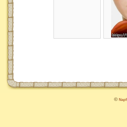
©
Napfo