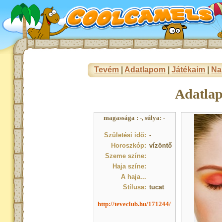
Tevém
|
Adatlapom
|
Játékaim
|
Na
Adatla
magassága : -, súlya: -
Születési idő:
-
Horoszkóp:
vízöntő
Szeme színe:
Haja színe:
A haja...
Stílusa:
tucat
http://teveclub.hu/171244/