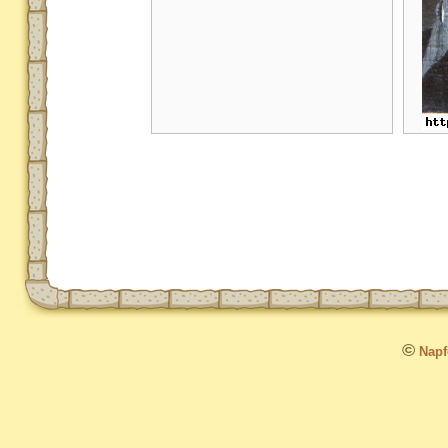
©
Napfo