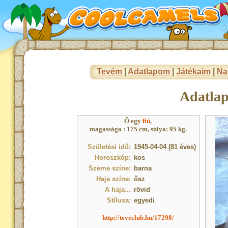
Tevém
|
Adatlapom
|
Játékaim
|
Na
Adatla
Ő egy
fiú
,
magassága : 175 cm, súlya: 95 kg.
Születési idő:
1945-04-04 (81 éves)
Horoszkóp:
kos
Szeme színe:
barna
Haja színe:
ősz
A haja...
rövid
Stílusa:
egyedi
http://teveclub.hu/17298/