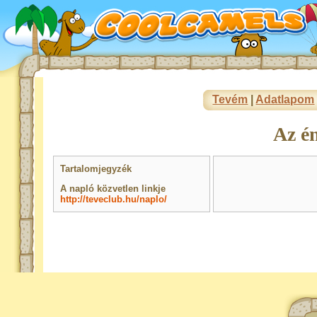
Tevém
|
Adatlapom
Az é
Tartalomjegyzék
A napló közvetlen linkje
http://teveclub.hu/naplo/