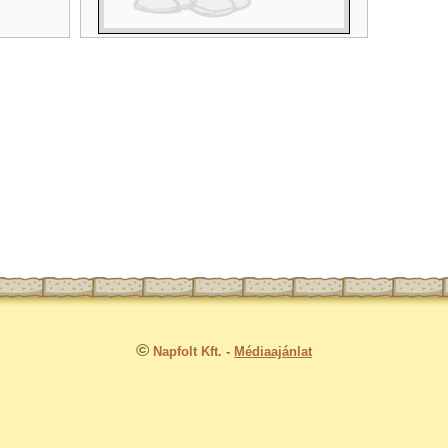
©
Napfolt Kft.
-
Médiaajánlat