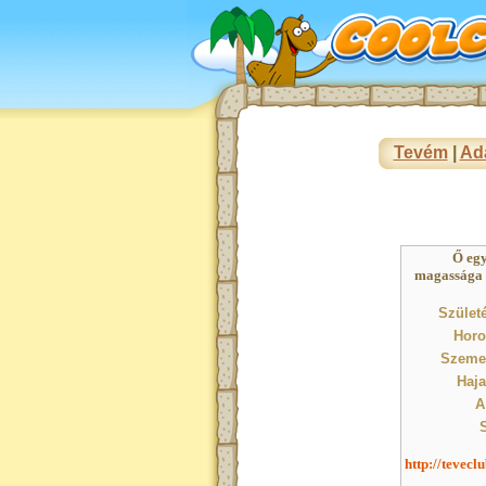
Tevém
|
Ad
Ő eg
magassága : 
Születé
Horo
Szeme 
Haja
A
S
http://tevecl