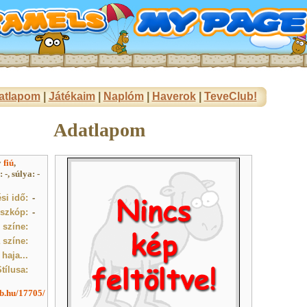
atlapom
|
Játékaim
|
Naplóm
|
Haverok
|
TeveClub!
Adatlapom
y
fiú
,
-, súlya: -
si idő:
-
szkóp:
-
színe:
 színe:
 haja...
tílusa:
ub.hu/17705/