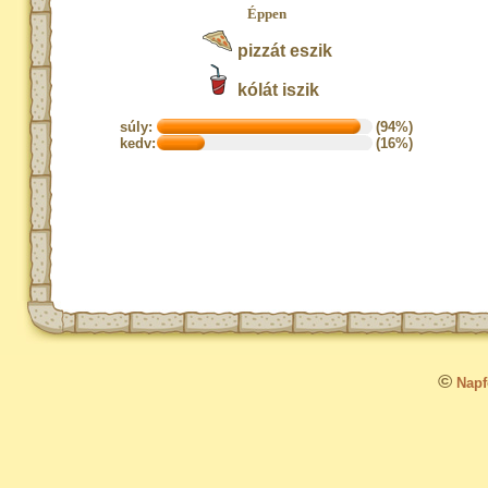
Éppen
pizzát eszik
kólát iszik
súly:
(94%)
kedv:
(16%)
©
Napfo