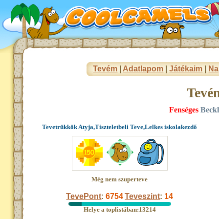
Tevém
|
Adatlapom
|
Játékaim
|
Na
Tevé
Fenséges
Beck
Tevetrükkök Atyja,Tiszteletbeli Teve,Lelkes iskolakezdő
Még nem szuperteve
TevePont
:
6754
Teveszint
:
14
Helye a toplistában:13214