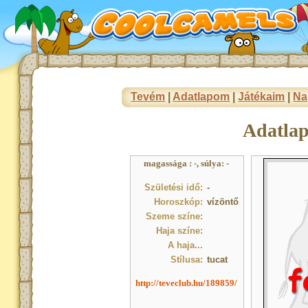
Tevém
|
Adatlapom
|
Játékaim
|
Na
Adatla
magassága : -, súlya: -
Születési idő:
-
Horoszkóp:
vízöntő
Szeme színe:
Haja színe:
A haja...
Stílusa:
tucat
http://teveclub.hu/189859/