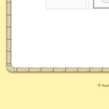
©
Napfo