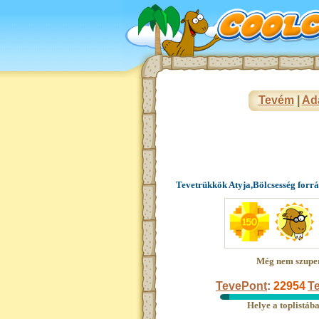
Tevém
|
Ad
Tevetrükkök Atyja,Bölcsesség forr
Még nem szupe
TevePont
:
22954
Te
Helye a toplistáb