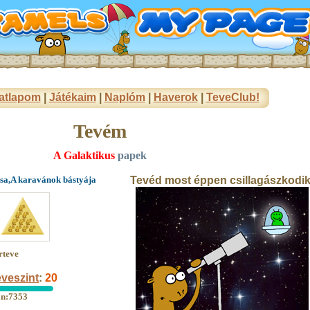
atlapom
|
Játékaim
|
Naplóm
|
Haverok
|
TeveClub!
Tevém
A Galaktikus
papek
ása,A karavánok bástyája
Tevéd most éppen csillagászkodik
rteve
veszint
:
20
an:7353