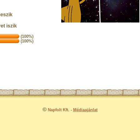
 eszik
t iszik
(100%)
(100%)
©
Napfolt Kft.
-
Médiaajánlat