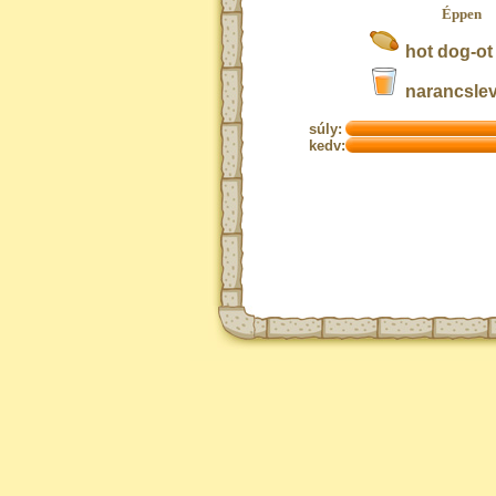
Éppen
hot dog-ot
narancsleve
súly:
kedv: