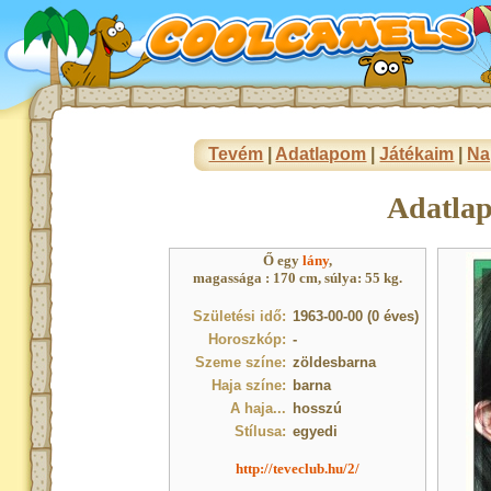
Tevém
|
Adatlapom
|
Játékaim
|
Na
Adatla
Ő egy
lány
,
magassága : 170 cm, súlya: 55 kg.
Születési idő:
1963-00-00 (0 éves)
Horoszkóp:
-
Szeme színe:
zöldesbarna
Haja színe:
barna
A haja...
hosszú
Stílusa:
egyedi
http://teveclub.hu/2/