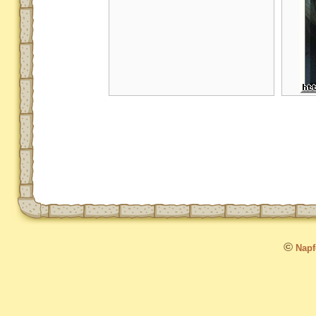
©
Napfo