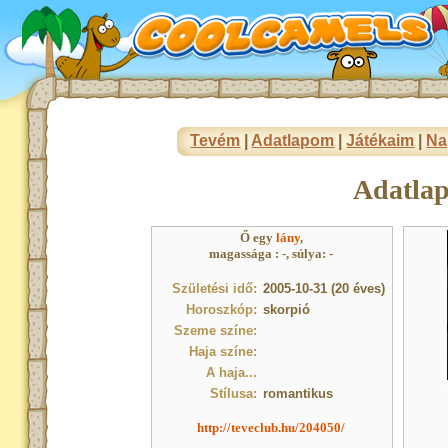
Tevém
|
Adatlapom
|
Játékaim
|
Na
Adatla
Ő egy
lány
,
magassága : -, súlya: -
Születési idő:
2005-10-31 (20 éves)
Horoszkóp:
skorpió
Szeme színe:
Haja színe:
A haja...
Stílusa:
romantikus
http://teveclub.hu/204050/