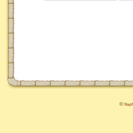
©
Napfo