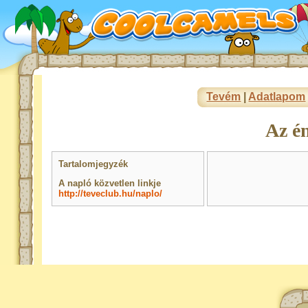
Tevém
|
Adatlapom
Az é
Tartalomjegyzék
A napló közvetlen linkje
http://teveclub.hu/naplo/