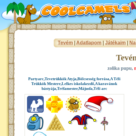
Tevém
|
Adatlapom
|
Játékaim
|
Na
Tevé
zolika pupu,
Partyarc,Tevetrükkök Atyja,Bölcsesség forrása,A Téli
Trükkök Mestere,Lelkes iskolakezdő,A karavánok
bástyája,Tréfamester,Májusfa,Téli arc