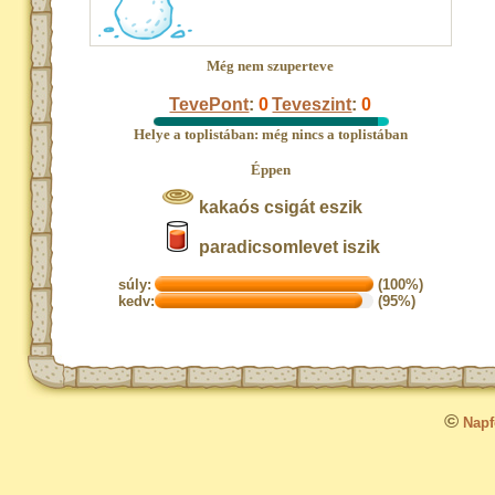
Még nem szuperteve
TevePont
:
0
Teveszint
:
0
Helye a toplistában: még nincs a toplistában
Éppen
kakaós csigát eszik
paradicsomlevet iszik
súly:
(100%)
kedv:
(95%)
©
Napfo