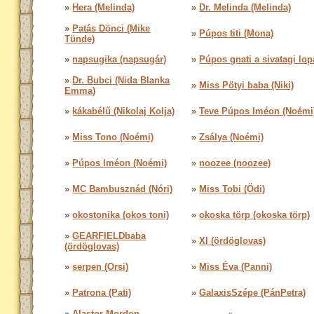
»
Hera (Melinda)
»
Dr. Melinda (Melinda)
»
Patás Dönci (Mike
»
Púpos titi (Mona)
Tünde)
»
napsugika (napsugár)
»
Púpos gnati a sivatagi lop
»
Dr. Bubci (Nida Blanka
»
Miss Pötyi baba (Niki)
Emma)
»
kákabélű (Nikolaj Kolja)
»
Teve Púpos Iméon (Noémi
»
Miss Tono (Noémi)
»
Zsálya (Noémi)
»
Púpos Iméon (Noémi)
»
noozee (noozee)
»
MC Bambusznád (Nóri)
»
Miss Tobi (Ödi)
»
okostonika (okos toni)
»
okoska törp (okoska törp)
»
GEARFIELDbaba
»
XI (ördöglovas)
(ördöglovas)
»
serpen (Orsi)
»
Miss Éva (Panni)
»
Patrona (Pati)
»
GalaxisSzépe (PánPetra)
»
Alastor Mordon