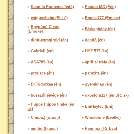
»
Kamilla Pupovics (edó)
»
Panjab MC (Één)
»
csiguszbaba (Elli :))
»
Emese777 (Emese)
»
Egypúpú Cicus
»
Bárkapitány (én)
(Emöke)
»
digir-tetragiroid (én)
»
dendó (én)
»
Gábriell (én)
»
HYZ 537 (én)
»
ASA789 (én)
»
áprilisi tréfa (én)
»
prof.ace (én)
»
parazita (én)
»
Dr.Tudorkaa (én)
»
gyereknap (én)
»
hosszúhétvége (én)
»
okostoni127 (én DR. sk)
»
Púpos Púpos tinike (én
»
EníHayley (Ení)
sk)
»
Cimpa:) (Erus:))
»
Winstonné (Evetke)
»
emilio (Franci)
»
Pennina (FS Éva)