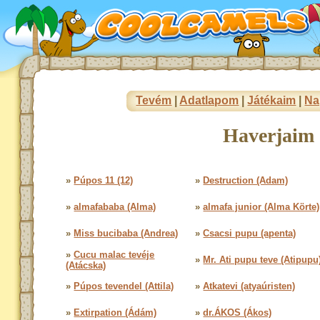
Tevém
|
Adatlapom
|
Játékaim
|
Na
Haverjaim 
»
Púpos 11 (12)
»
Destruction (Adam)
»
almafababa (Alma)
»
almafa junior (Alma Körte)
»
Miss bucibaba (Andrea)
»
Csacsi pupu (apenta)
»
Cucu malac tevéje
»
Mr. Ati pupu teve (Atipupu
(Atácska)
»
Púpos tevendel (Attila)
»
Atkatevi (atyaúristen)
»
Extirpation (Ádám)
»
dr.ÁKOS (Ákos)