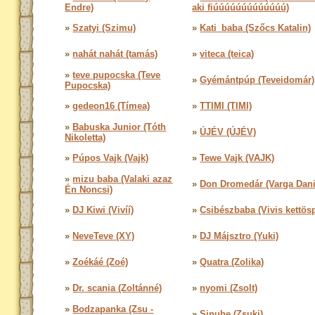
Endre)
aki fiúúúúúúúúúúúúú)
»
Szatyi (Szimu)
»
Kati_baba (Szőcs Katalin)
»
nahát nahát (tamás)
»
viteca (teica)
»
teve pupocska (Teve
»
Gyémántpúp (Teveidomár)
Pupocska)
»
gedeon16 (Tímea)
»
TTIMI (TIMI)
»
Babuska Junior (Tóth
»
ÚJÉV (ÚJÉV)
Nikoletta)
»
Púpos Vajk (Vajk)
»
Tewe Vajk (VAJK)
»
mizu baba (Valaki azaz
»
Don Dromedár (Varga Dani
Én Noncsi)
»
DJ Kiwi (Vivíí)
»
Csibészbaba (Vivis kettös
»
NeveTeve (XY)
»
DJ Májsztro (Yuki)
»
Zoékáé (Zoé)
»
Quatra (Zolika)
»
Dr. scania (Zoltánné)
»
nyomi (Zsolt)
»
Bodzapanka (Zsu -
»
Sinuhe (Zsuki)