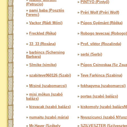
»
PINTYŐ (Pintyő)
(Petrucio)
»
pami baba (Posztós
»
Préri Wolf (Préri Wolf)
Ferenc)
»
Vackor (Rádi Móni)
»
Púpos Gyémánt (Rééka)
»
Freckled (Réka)
»
Robogo tevecsaj (Robogo
»
33_33 (Roxána)
»
Prof. viktor (Rozalinda)
»
barbincs (Schersing
»
serbi (Serbi)
Barbara)
»
SImike (simike)
»
Púpos Csinoskaa (Sz Zsu
»
szabiteve960126 (Szabi)
»
Teve Farkinca (Szabina)
»
Misiné (szabomarcsi)
»
fokhagyma (szabomarcsi)
»
misi mókus (szabó
»
portas (szabó balázs)
balázs)
»
kisvacak (szabó balázs)
»
kiskomoly (szabó balázsN
»
numaitu (szabó mária)
»
Nyuszicunci (szabó NYusz
»
Mr.Haver (Székely
»
SZILVESZTER (Szilveszte