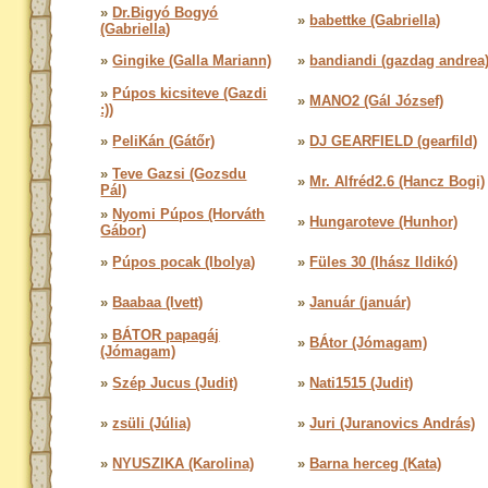
»
Dr.Bigyó Bogyó
»
babettke (Gabriella)
(Gabriella)
»
Gingike (Galla Mariann)
»
bandiandi (gazdag andrea
»
Púpos kicsiteve (Gazdi
»
MANO2 (Gál József)
:))
»
PeliKán (Gátőr)
»
DJ GEARFIELD (gearfild)
»
Teve Gazsi (Gozsdu
»
Mr. Alfréd2.6 (Hancz Bogi)
Pál)
»
Nyomi Púpos (Horváth
»
Hungaroteve (Hunhor)
Gábor)
»
Púpos pocak (Ibolya)
»
Füles 30 (Ihász Ildikó)
»
Baabaa (Ivett)
»
Január (január)
»
BÁTOR papagáj
»
BÁtor (Jómagam)
(Jómagam)
»
Szép Jucus (Judit)
»
Nati1515 (Judit)
»
zsüli (Júlia)
»
Juri (Juranovics András)
»
NYUSZIKA (Karolina)
»
Barna herceg (Kata)