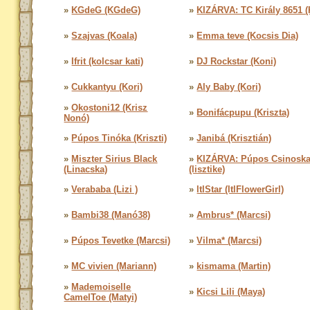
»
KGdeG (KGdeG)
»
KIZÁRVA: TC Király 8651 (K
»
Szajvas (Koala)
»
Emma teve (Kocsis Dia)
»
Ifrit (kolcsar kati)
»
DJ Rockstar (Koni)
»
Cukkantyu (Kori)
»
Aly Baby (Kori)
»
Okostoni12 (Krisz
»
Bonifácpupu (Kriszta)
Nonó)
»
Púpos Tinóka (Kriszti)
»
Janibá (Krisztián)
»
Miszter Sirius Black
»
KIZÁRVA: Púpos Csinoska
(Linacska)
(lisztike)
»
Verababa (Lizi )
»
ltlStar (ltlFlowerGirl)
»
Bambi38 (Manó38)
»
Ambrus* (Marcsi)
»
Púpos Tevetke (Marcsi)
»
Vilma* (Marcsi)
»
MC vivien (Mariann)
»
kismama (Martin)
»
Mademoiselle
»
Kicsi Lili (Maya)
CamelToe (Matyi)