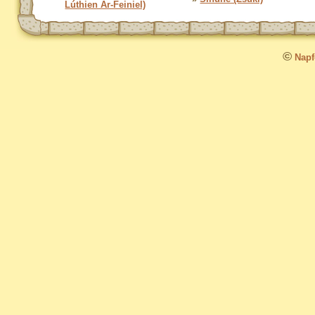
Lúthien Ar-Feiniel)
©
Napfo