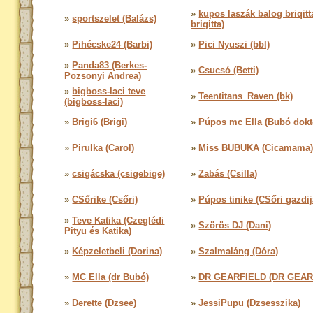
»
kupos laszák balog briqitt
»
sportszelet (Balázs)
brigitta)
»
Pihécske24 (Barbi)
»
Pici Nyuszi (bbl)
»
Panda83 (Berkes-
»
Csucsó (Betti)
Pozsonyi Andrea)
»
bigboss-laci teve
»
Teentitans_Raven (bk)
(bigboss-laci)
»
Brigi6 (Brigi)
»
Púpos mc Ella (Bubó dokt
»
Pirulka (Carol)
»
Miss BUBUKA (Cicamama
»
csigácska (csigebige)
»
Zabás (Csilla)
»
CSőrike (Csőri)
»
Púpos tinike (CSőri gazdij
»
Teve Katika (Czeglédi
»
Szörös DJ (Dani)
Pityu és Katika)
»
Képzeletbeli (Dorina)
»
Szalmaláng (Dóra)
»
MC Ella (dr Bubó)
»
DR GEARFIELD (DR GEAR
»
Derette (Dzsee)
»
JessiPupu (Dzsesszika)