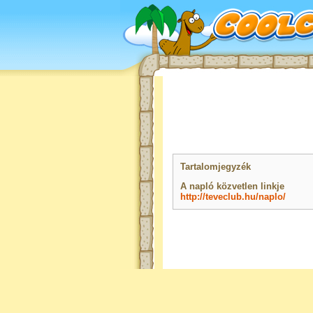
Tartalomjegyzék
A napló közvetlen linkje
http://teveclub.hu/naplo/