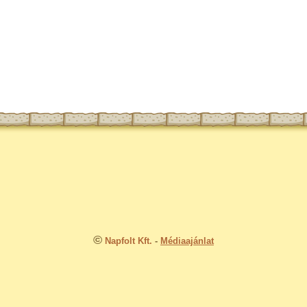
©
Napfolt Kft.
-
Médiaajánlat