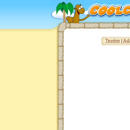
Tevém
|
Ad