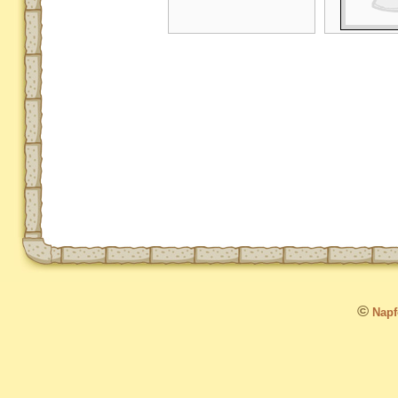
©
Napfo