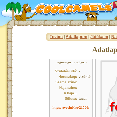
Tevém
|
Adatlapom
|
Játékaim
|
Na
Adatla
magassága : -, súlya: -
Születési idő:
-
Horoszkóp:
vízöntő
Szeme színe:
Haja színe:
A haja...
Stílusa:
tucat
http://teveclub.hu/21596/