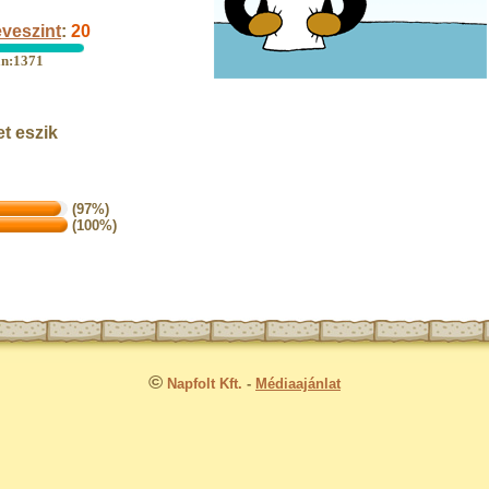
veszint
:
20
an:1371
t eszik
(97%)
(100%)
©
Napfolt Kft.
-
Médiaajánlat