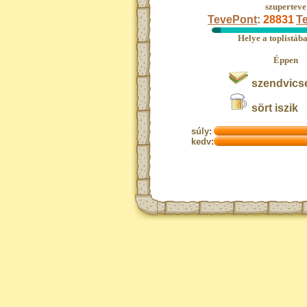
szuperteve
TevePont
:
28831
Te
Helye a toplistáb
Éppen
szendvicse
sört iszik
súly:
kedv: