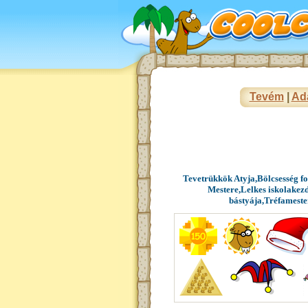
Tevém
|
Ad
Tevetrükkök Atyja,Bölcsesség f
Mestere,Lelkes iskolakez
bástyája,Tréfameste