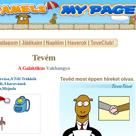
atlapom
|
Játékaim
|
Naplóm
|
Haverok
|
TeveClub!
Tevém
A Galaktikus
Vakhangya
orrása,A Téli Trükkök
Tevéd most éppen híreket olvas.
dő,A karavánok
r,Májusfa