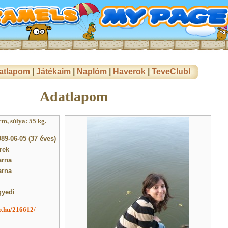
atlapom
|
Játékaim
|
Naplóm
|
Haverok
|
TeveClub!
Adatlapom
m, súlya: 55 kg.
89-06-05 (37 éves)
rek
arna
arna
gyedi
ub.hu/216612/