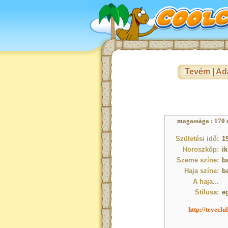
Tevém
|
Ad
magassága : 170 c
Születési idő:
19
Horoszkóp:
ik
Szeme színe:
b
Haja színe:
b
A haja...
Stílusa:
e
http://tevecl