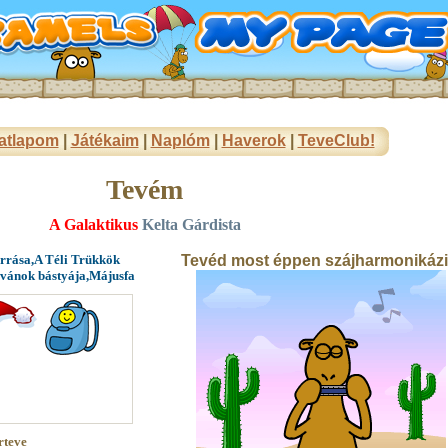
atlapom
|
Játékaim
|
Naplóm
|
Haverok
|
TeveClub!
Tevém
A Galaktikus
Kelta Gárdista
orrása,A Téli Trükkök
Tevéd most éppen szájharmonikázi
avánok bástyája,Májusfa
rteve