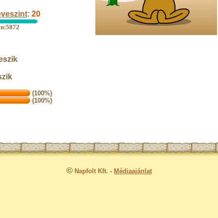
veszint
:
20
an:5872
eszik
szik
(100%)
(100%)
©
Napfolt Kft.
-
Médiaajánlat