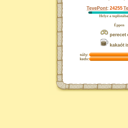
TevePont
:
24255
Te
Helye a toplistáb
Éppen
perecet 
kakaót i
súly:
kedv: