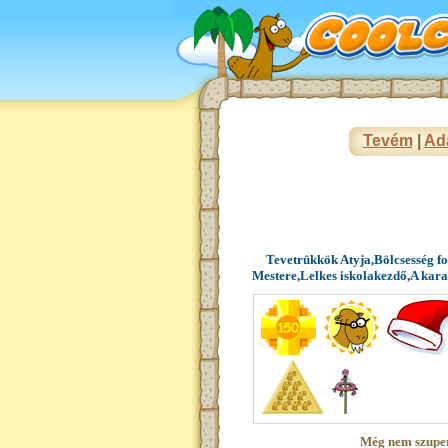
Tevém
|
Ad
Tevetrükkök Atyja,Bölcsesség f
Mestere,Lelkes iskolakezdő,A kar
Még nem szupe