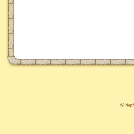
©
Napfo