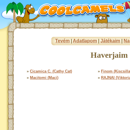
Tevém
|
Adatlapom
|
Játékaim
|
Na
Haverjaim 
»
Cicamica C. (Cathy Cat)
»
Finom (Kiscsill
»
Macitomi (Maci)
»
RAJNAI (Viktori