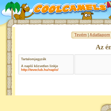
Tevém
|
Adatlapom
Az é
Tartalomjegyzék
A napló közvetlen linkje
http://teveclub.hu/naplo/