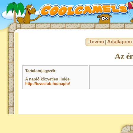
Tevém
|
Adatlapom
Az é
Tartalomjegyzék
A napló közvetlen linkje
http://teveclub.hu/naplo/