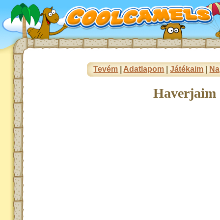
Tevém
|
Adatlapom
|
Játékaim
|
Na
Haverjaim 