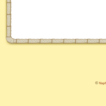
©
Napfo