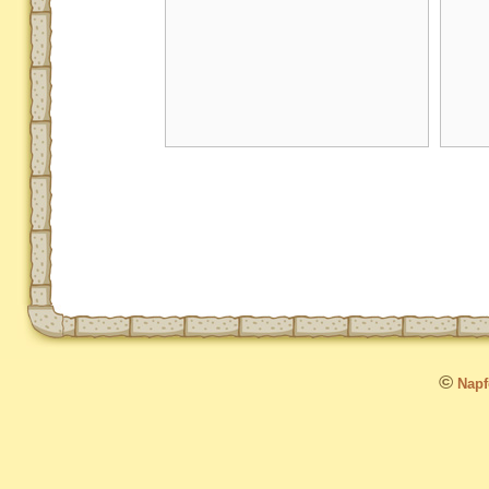
©
Napfo