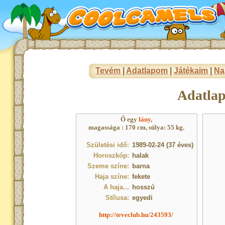
Tevém
|
Adatlapom
|
Játékaim
|
Na
Adatla
Ő egy
lány
,
magassága : 170 cm, súlya: 55 kg.
Születési idő:
1989-02-24 (37 éves)
Horoszkóp:
halak
Szeme színe:
barna
Haja színe:
fekete
A haja...
hosszú
Stílusa:
egyedi
http://teveclub.hu/243593/