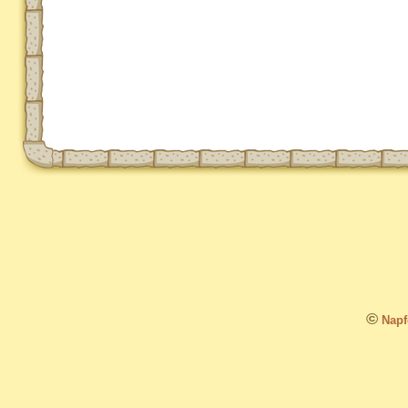
©
Napfo