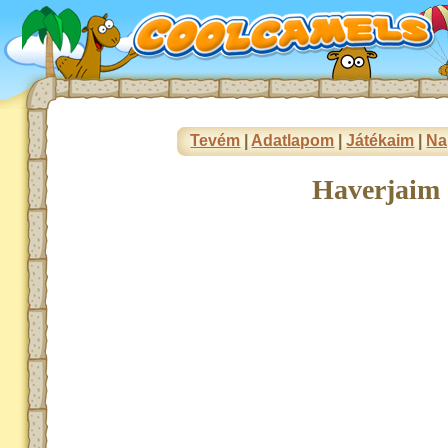
Tevém
|
Adatlapom
|
Játékaim
|
Na
Haverjaim 