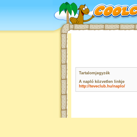
Tartalomjegyzék
A napló közvetlen linkje
http://teveclub.hu/naplo/