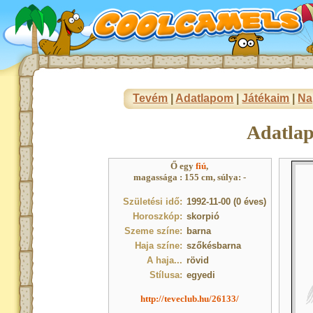
Tevém
|
Adatlapom
|
Játékaim
|
Na
Adatla
Ő egy
fiú
,
magassága : 155 cm, súlya: -
Születési idő:
1992-11-00 (0 éves)
Horoszkóp:
skorpió
Szeme színe:
barna
Haja színe:
szőkésbarna
A haja...
rövid
Stílusa:
egyedi
http://teveclub.hu/26133/