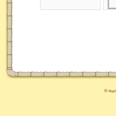
©
Napfo