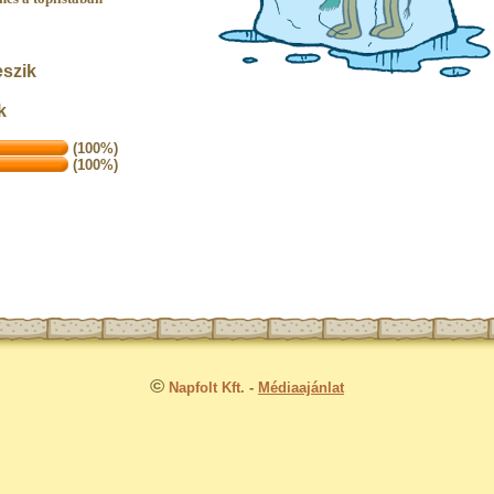
eszik
k
(100%)
(100%)
©
Napfolt Kft.
-
Médiaajánlat