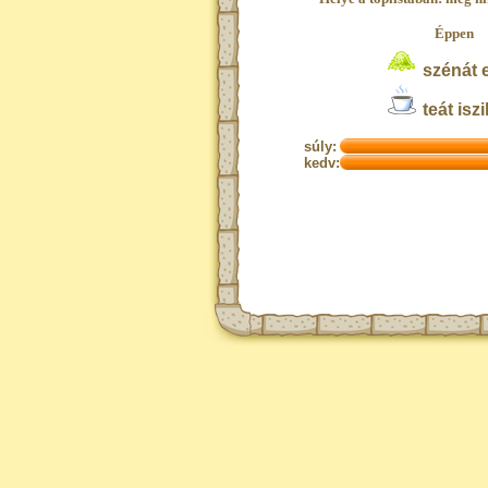
Éppen
szénát 
teát iszi
súly:
kedv: