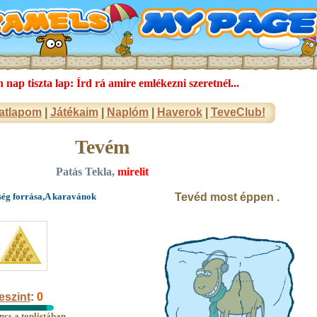
nap tiszta lap: Írd rá amire emlékezni szeretnél...
atlapom
|
Játékaim
|
Naplóm
|
Haverok
|
TeveClub!
Tevém
Patás Tekla,
mirelit
ég forrása,A karavánok
Tevéd most éppen .
eszint
:
0
ncs a toplistában