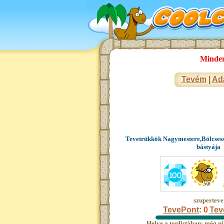
Minden 
Tevém
|
Ad
Tevetrükkök Nagymestere,Bölcsess
bástyája
szuperteve
TevePont
:
0
Tev
Helye a toplistában: még ni