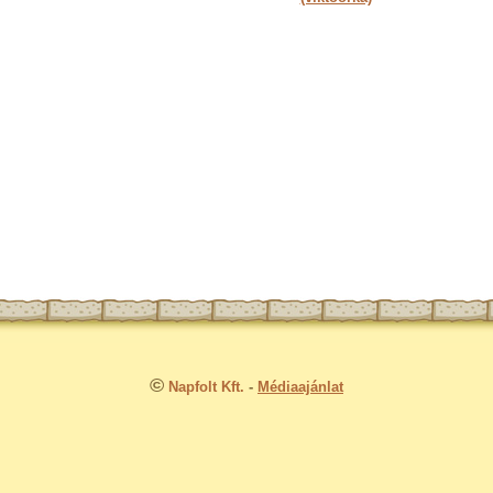
©
Napfolt Kft.
-
Médiaajánlat