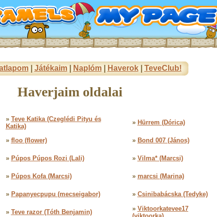
atlapom
|
Játékaim
|
Naplóm
|
Haverok
|
TeveClub!
Haverjaim oldalai
»
Teve Katika (Czeglédi Pityu és
»
Hürrem (Dórica)
Katika)
»
floo (flower)
»
Bond 007 (János)
»
Púpos Púpos Rozi (Lali)
»
Vilma* (Marcsi)
»
Púpos Kofa (Marcsi)
»
marcsi (Marina)
»
Papanyecpupu (mecseigabor)
»
Csinibabácska (Tedyke)
»
Viktoorkatevee17
»
Teve razor (Tóth Benjamin)
(viktoorka)