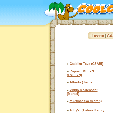
Tevém
|
Ad
»
Csabika Teve (CSABI)
»
Púpos EVELYN
(EVELYN)
»
Alfrédo (Jucus)
»
Viggo Mortensen*
(Marcsi)
»
MArtinácska (Martin)
»
Toby51 (Tóbiás Károly)