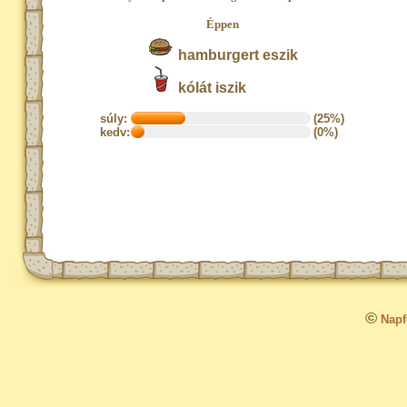
Éppen
hamburgert eszik
kólát iszik
súly:
(25%)
kedv:
(0%)
©
Napfo