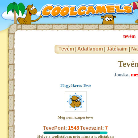
tevém
Tevém
|
Adatlapom
|
Játékaim
|
Na
Tevé
Jooska,
mes
Tősgyökeres Teve
Még nem szuperteve
TevePont
:
1548
Teveszint
:
7
Helye a toplistában: még nincs a toplistában