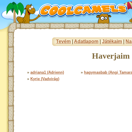
Tevém
|
Adatlapom
|
Játékaim
|
Na
Haverjaim 
»
adriana1 (Adrienn)
»
hagymasbab (Angi Tamara
»
Kyrie (Vadvirág)