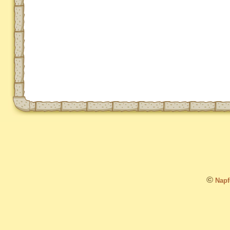
©
Napfo