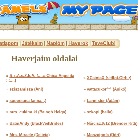
atlapom
|
Játékaim
|
Naplóm
|
Haverok
|
TeveClub!
Haverjaim oldalai
»
S.z.A.s.Z.k.A. (....:::Chica Angelita
»
XCsintaX (:.łđłot.GłrŁ.:)
:::....)
»
sziszamisza (Ani)
»
vattacukor^^ (Anikó)
»
supersuna (anna.-.)
»
Lannister (Ádám)
»
mrs. cukimuki (Balogh Helga)
»
szkopi (bella)
»
BatmAndy (BlackVeilBrides)
»
Nárcisz3612 (Brender Kitti)
»
Mrs. Miracle (Delicia)
»
Moszatpofa (Dóri)