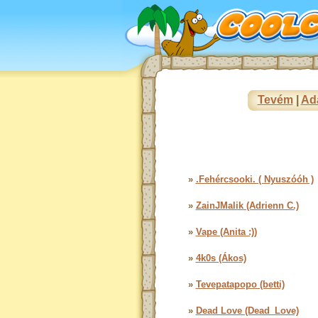
Tevém
|
Ad
»
.Fehércsooki. ( Nyuszóóh )
»
ZainJMalik (Adrienn C.)
»
Vape (Anita :))
»
4k0s (Ákos)
»
Tevepatapopo (betti)
»
Dead Love (Dead_Love)