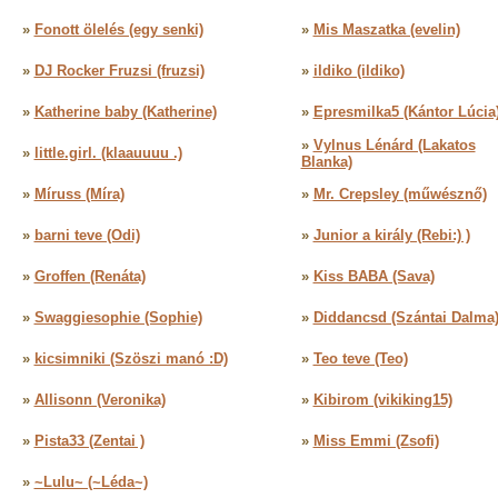
»
Fonott ölelés (egy senki)
»
Mis Maszatka (evelin)
»
DJ Rocker Fruzsi (fruzsi)
»
ildiko (ildiko)
»
Katherine baby (Katherine)
»
Epresmilka5 (Kántor Lúcia
»
Vylnus Lénárd (Lakatos
»
little.girl. (klaauuuu .)
Blanka)
»
Míruss (Míra)
»
Mr. Crepsley (műwésznő)
»
barni teve (Odi)
»
Junior a király (Rebi:) )
»
Groffen (Renáta)
»
Kiss BABA (Sava)
»
Swaggiesophie (Sophie)
»
Diddancsd (Szántai Dalma
»
kicsimniki (Szöszi manó :D)
»
Teo teve (Teo)
»
Allisonn (Veronika)
»
Kibirom (vikiking15)
»
Pista33 (Zentai )
»
Miss Emmi (Zsofi)
»
~Lulu~ (~Léda~)