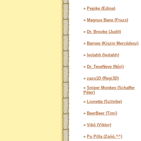
»
Pepike (Edina)
»
Magnus Bane (Fruzs)
»
Dr. Brooke (Judit)
»
Barnee (Kiszin Mercédesz)
»
leylahh (leylahh)
»
Dr. TeveNeve (Nóri)
»
zazu1D (Regi3D)
»
Sniper Monkey (Schaffer
Péter)
»
Lionetta (Szilvike)
»
BeerBeer (Timi)
»
Vikó (Viktor)
»
Pu Pilla (Zsóó.^^)