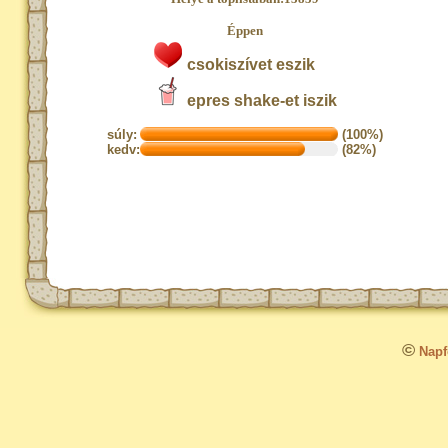
Éppen
csokiszívet eszik
epres shake-et iszik
súly:
(100%)
kedv:
(82%)
©
Napfo