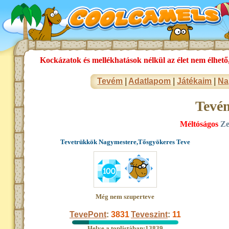
Kockázatok és mellékhatások nélkül az élet nem élhető
Tevém
|
Adatlapom
|
Játékaim
|
Na
Tevé
Méltóságos
Ze
Tevetrükkök Nagymestere,Tősgyökeres Teve
Még nem szuperteve
TevePont
:
3831
Teveszint
:
11
Helye a toplistában:13839