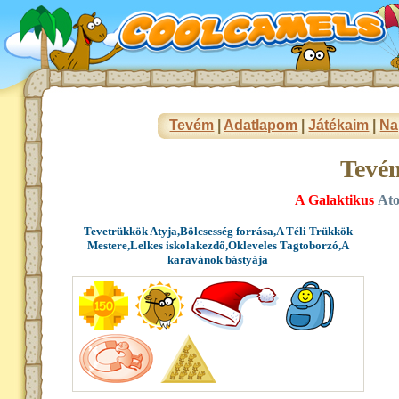
Tevém
|
Adatlapom
|
Játékaim
|
Na
Tevé
A Galaktikus
At
Tevetrükkök Atyja,Bölcsesség forrása,A Téli Trükkök
Mestere,Lelkes iskolakezdő,Okleveles Tagtoborzó,A
karavánok bástyája