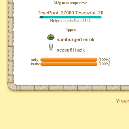
Még nem szuperteve
TevePont
:
27000
Teveszint
:
20
Helye a toplistában:2842
Éppen
hamburgert eszik
pezsgőt iszik
súly:
(100%)
kedv:
(100%)
©
Napfo