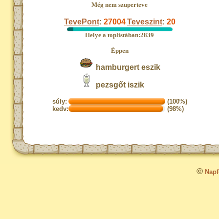
Még nem szuperteve
TevePont
:
27004
Teveszint
:
20
Helye a toplistában:2839
Éppen
hamburgert eszik
pezsgőt iszik
súly:
(100%)
kedv:
(98%)
©
Napfo