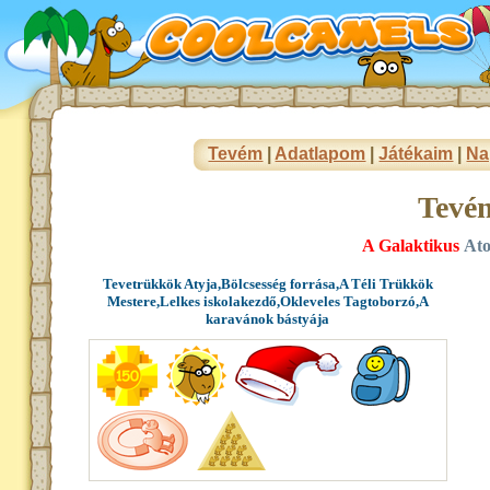
Tevém
|
Adatlapom
|
Játékaim
|
Na
Tevé
A Galaktikus
At
Tevetrükkök Atyja,Bölcsesség forrása,A Téli Trükkök
Mestere,Lelkes iskolakezdő,Okleveles Tagtoborzó,A
karavánok bástyája