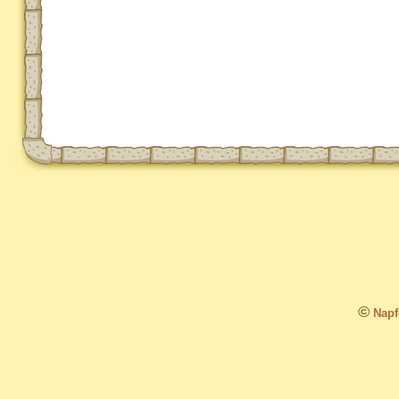
©
Napfo