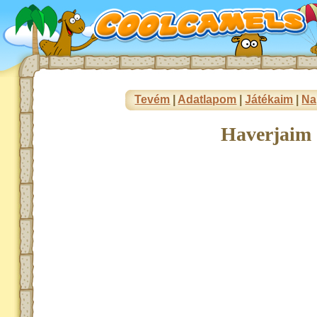
Tevém
|
Adatlapom
|
Játékaim
|
Na
Haverjaim 