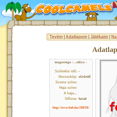
Tevém
|
Adatlapom
|
Játékaim
|
Na
Adatla
magassága : -, súlya: -
Születési idő:
-
Horoszkóp:
vízöntő
Szeme színe:
Haja színe:
A haja...
Stílusa:
tucat
http://teveclub.hu/28050/