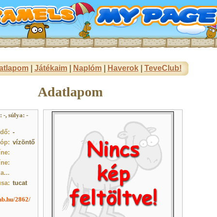
atlapom
|
Játékaim
|
Naplóm
|
Haverok
|
TeveClub!
Adatlapom
-, súlya: -
idő:
-
óp:
vízöntő
ne:
íne:
a...
usa:
tucat
lub.hu/2862/