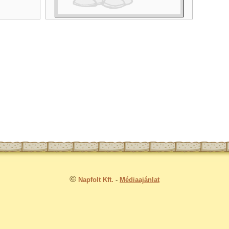
©
Napfolt Kft.
-
Médiaajánlat