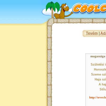
Tevém
|
Ad
magassága : 
Születési 
Horoszk
Szeme szí
Haja sz
A haj
Stíl
http://tevec