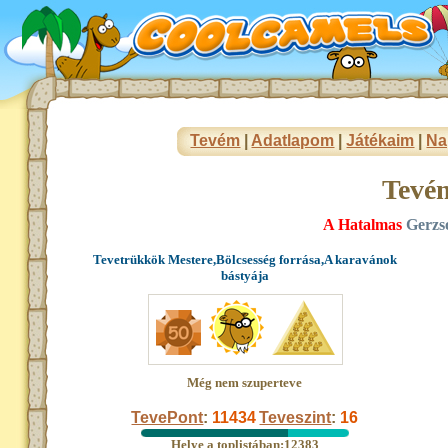
Tevém
|
Adatlapom
|
Játékaim
|
Na
Tevé
A Hatalmas
Gerzs
Tevetrükkök Mestere,Bölcsesség forrása,A karavánok
bástyája
Még nem szuperteve
TevePont
:
11434
Teveszint
:
16
Helye a toplistában:12383