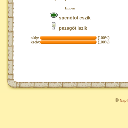
Éppen
spenótot eszik
pezsgőt iszik
súly:
(100%)
kedv:
(100%)
©
Napfo