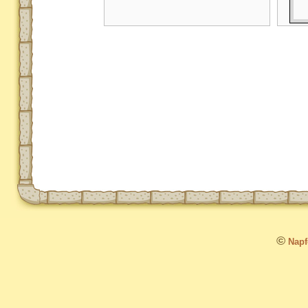
©
Napfo