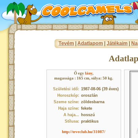
Tevém
|
Adatlapom
|
Játékaim
|
Na
Adatla
Ő egy
lány
,
magassága : 165 cm, súlya: 50 kg.
Születési idő:
1987-08-06 (39 éves)
Horoszkóp:
oroszlán
Szeme színe:
zöldesbarna
Haja színe:
fekete
A haja...
hosszú
Stílusa:
praktikus
http://teveclub.hu/31087/