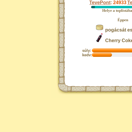
TevePont
:
24933
Te
Helye a toplistáb
Éppen
pogácsát es
Cherry Coke-
súly:
kedv: