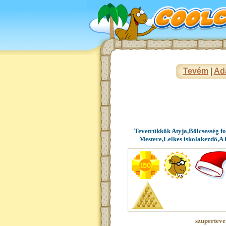
Tevém
|
Ad
Tevetrükkök Atyja,Bölcsesség f
Mestere,Lelkes iskolakezdő,A
szuperteve