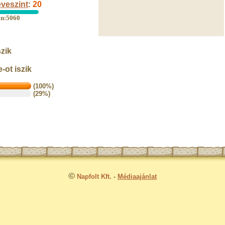
veszint
:
20
an:5060
zik
ot iszik
(100%)
(29%)
©
Napfolt Kft.
-
Médiaajánlat