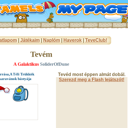
atlapom
|
Játékaim
|
Naplóm
|
Haverok
|
TeveClub!
Tevém
A Galaktikus
SoliderOfDune
orrása,A Téli Trükkök
Tevéd most éppen almát dobál.
 karavánok bástyája
Szerezd meg a Flash lejátszót!