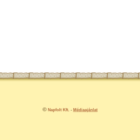
©
Napfolt Kft.
-
Médiaajánlat