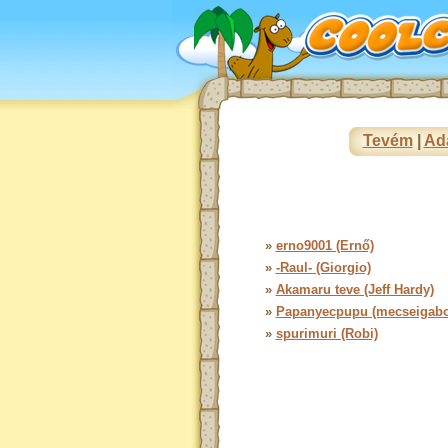
Tevém
|
Ad
»
erno9001 (Ernő)
»
-Raul- (Giorgio)
»
Akamaru teve (Jeff Hardy)
»
Papanyecpupu (mecseigabo
»
spurimuri (Robi)