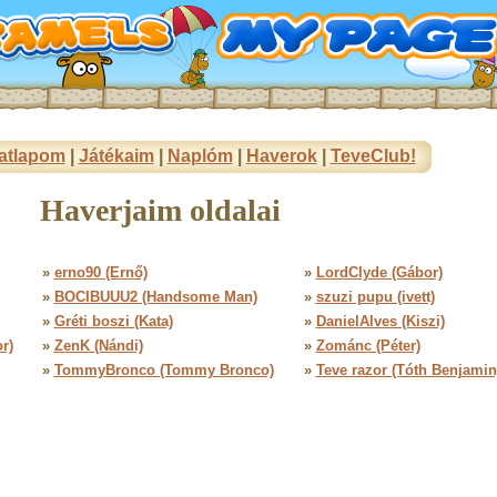
atlapom
|
Játékaim
|
Naplóm
|
Haverok
|
TeveClub!
Haverjaim oldalai
»
erno90 (Ernő)
»
LordClyde (Gábor)
»
BOCIBUUU2 (Handsome Man)
»
szuzi pupu (ivett)
»
Gréti boszi (Kata)
»
DanielAlves (Kiszi)
r)
»
ZenK (Nándi)
»
Zománc (Péter)
»
TommyBronco (Tommy Bronco)
»
Teve razor (Tóth Benjamin