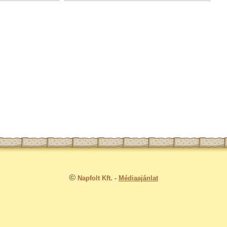
©
Napfolt Kft.
-
Médiaajánlat