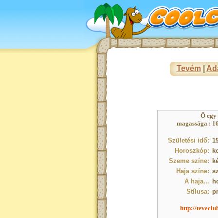
Tevém
|
Ad
Ő egy
magassága : 16
Születési idő:
19
Horoszkóp:
k
Szeme színe:
k
Haja színe:
s
A haja...
h
Stílusa:
p
http://tevecl