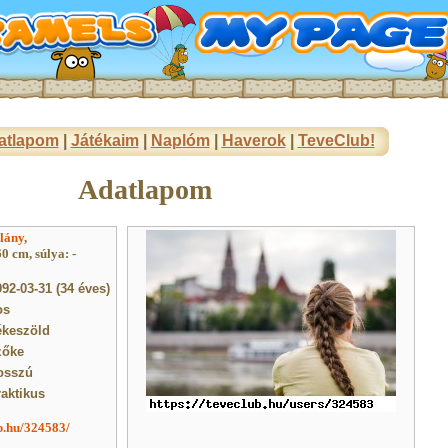
atlapom
|
Játékaim
|
Naplóm
|
Haverok
|
TeveClub!
Adatlapom
lány
,
0 cm, súlya: -
92-03-31 (34 éves)
os
ékeszöld
zőke
osszú
raktikus
ub.hu/324583/