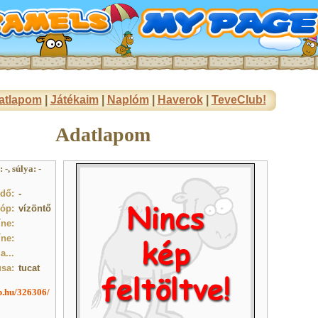
atlapom
|
Játékaim
|
Naplóm
|
Haverok
|
TeveClub!
Adatlapom
-, súlya: -
idő:
-
óp:
vízöntő
ne:
íne:
a...
usa:
tucat
ub.hu/326306/