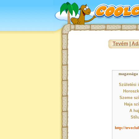
Tevém
|
Ad
magassága : 
Születési 
Horoszk
Szeme szí
Haja sz
A haj
Stíl
http://tevecl