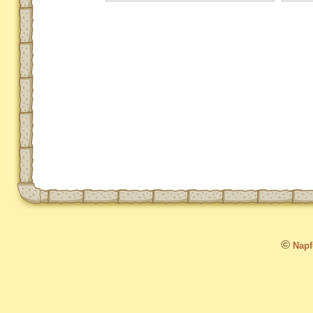
©
Napfo