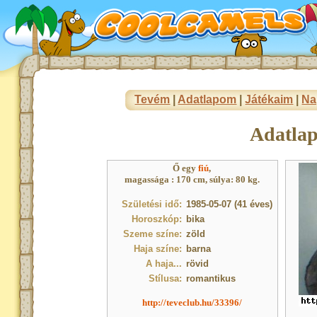
Tevém
|
Adatlapom
|
Játékaim
|
Na
Adatla
Ő egy
fiú
,
magassága : 170 cm, súlya: 80 kg.
Születési idő:
1985-05-07 (41 éves)
Horoszkóp:
bika
Szeme színe:
zöld
Haja színe:
barna
A haja...
rövid
Stílusa:
romantikus
http://teveclub.hu/33396/