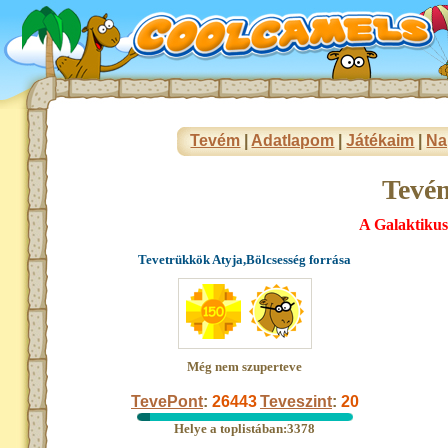
Tevém
|
Adatlapom
|
Játékaim
|
Na
Tevé
A Galaktikus
Tevetrükkök Atyja,Bölcsesség forrása
Még nem szuperteve
TevePont
:
26443
Teveszint
:
20
Helye a toplistában:3378