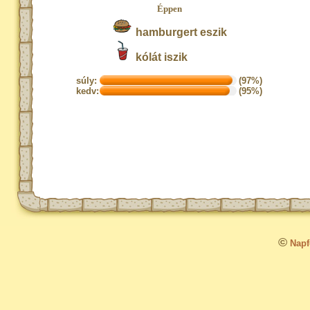
Éppen
hamburgert eszik
kólát iszik
súly:
(97%)
kedv:
(95%)
©
Napfo