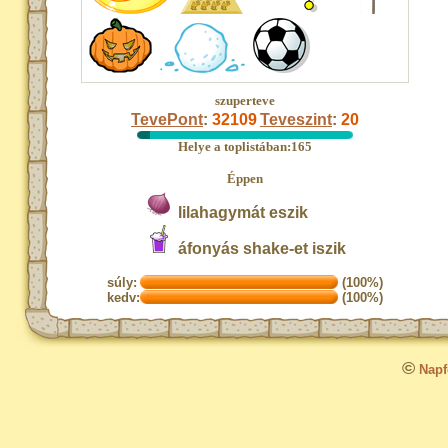
szuperteve
TevePont
:
32109
Teveszint
:
20
Helye a toplistában:165
Éppen
lilahagymát eszik
áfonyás shake-et iszik
súly:
(100%)
kedv:
(100%)
©
Napfo