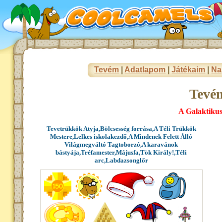
Tevém
|
Adatlapom
|
Játékaim
|
Na
Tevé
A Galaktiku
Tevetrükkök Atyja,Bölcsesség forrása,A Téli Trükkök
Mestere,Lelkes iskolakezdő,A Mindenek Felett Álló
Világmegváltó Tagtoborzó,A karavánok
bástyája,Tréfamester,Májusfa,Tök Király!,Téli
arc,Labdazsonglőr