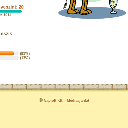
veszint
:
20
an:1914
t eszik
(91%)
(13%)
©
Napfolt Kft.
-
Médiaajánlat