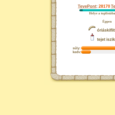
TevePont
:
28170
Te
Helye a toplistáb
Éppen
óriáskifli
tejet iszik
súly:
kedv: