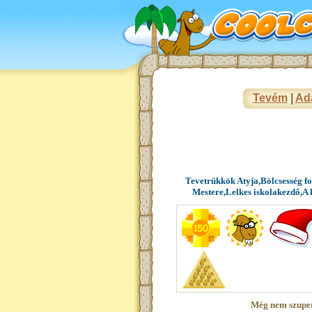
Tevém
|
Ad
Tevetrükkök Atyja,Bölcsesség f
Mestere,Lelkes iskolakezdő,A
Még nem szupe