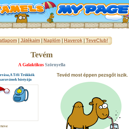
atlapom
|
Játékaim
|
Naplóm
|
Haverok
|
TeveClub!
Tevém
A Galaktikus
Szörnyella
orrása,A Téli Trükkök
Tevéd most éppen pezsgőt iszik.
 karavánok bástyája
rteve