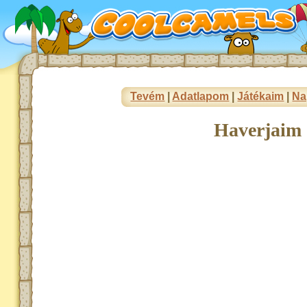
Tevém
|
Adatlapom
|
Játékaim
|
Na
Haverjaim 