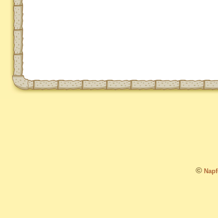
©
Napfo