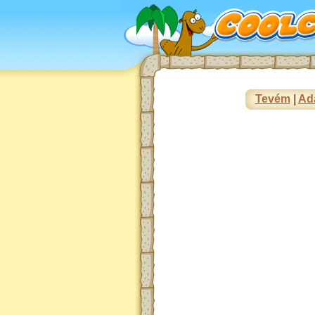
Tevém
|
Ad