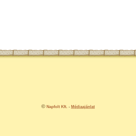
©
Napfolt Kft.
-
Médiaajánlat