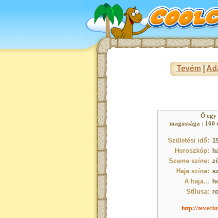
Tevém
|
Ad
Ő egy
magassága : 160 c
Születési idő:
19
Horoszkóp:
h
Szeme színe:
z
Haja színe:
s
A haja...
h
Stílusa:
r
http://tevecl