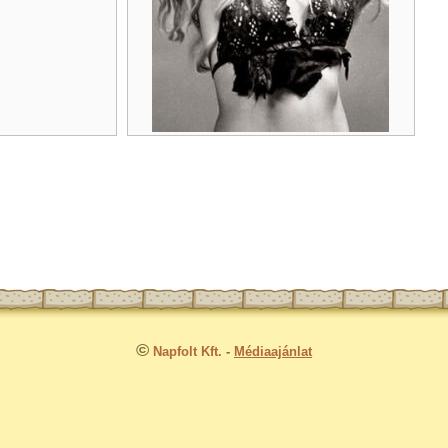
©
Napfolt Kft.
-
Médiaajánlat