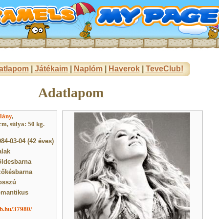
atlapom
|
Játékaim
|
Naplóm
|
Haverok
|
TeveClub!
Adatlapom
lány
,
m, súlya: 50 kg.
84-03-04 (42 éves)
alak
öldesbarna
zőkésbarna
osszú
omantikus
ub.hu/37980/